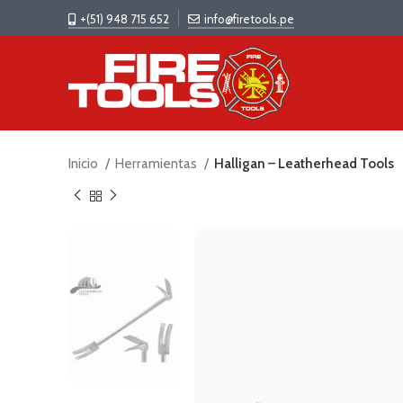
+(51) 948 715 652
info@firetools.pe
Inicio
Herramientas
Halligan – Leatherhead Tools