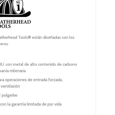
precios:
desde
S/1,469.90
hasta
S/1,759.90
eatherhead Tools® están diseñadas con los
eros.
UU. con metal de alto contenido de carbono
sanía milenaria
para operaciones de entrada forzada,
ventilación
2 pulgadas
con la garantía limitada de por vida