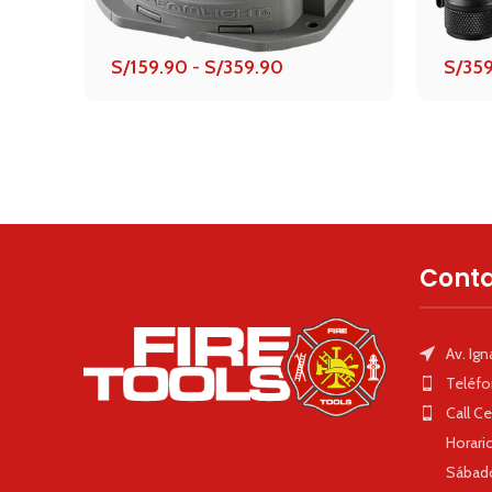
Rango
S/
159.90
-
S/
359.90
S/
35
de
precios:
desde
S/159.90
hasta
S/359.90
Cont
Av. Ig
Teléfo
Call C
Horari
Sábad