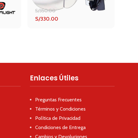
S/
350.00
El
S/
330.00
S/
4
precio
El
original
precio
era:
actual
S/350.00.
es:
S/330.00.
Enlaces Útiles
Preguntas Frecuentes
Términos y Condiciones
Política de Privacidad
Condiciones de Entrega
Cambios y Devoluciones