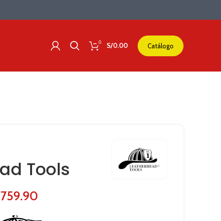
0
S/
0.00
Catálogo
–
ad Tools
Rango
,759.90
de