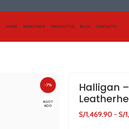
HOME
NOSOTROS
PRODUCTOS
BLOG
CONTACTO
Halligan 
-7%
Leatherhe
AGOT
ADO
S/
1,469.90
-
S/
1