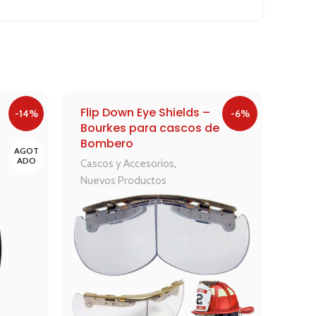
Flip Down Eye Shields –
Lin
-14%
-6%
Bourkes para cascos de
Nig
Bombero
Lint
AGOT
ADO
Cascos y Accesorios
,
Nuevos Productos