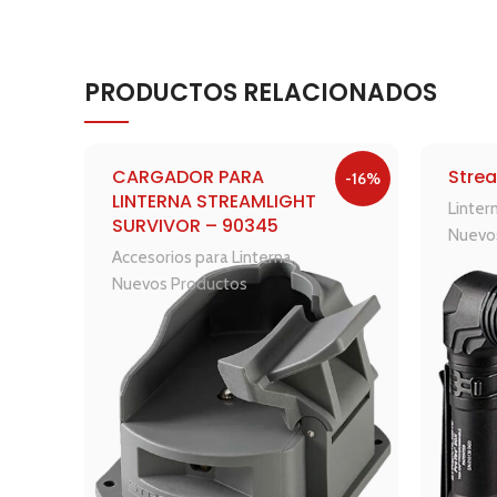
PRODUCTOS RELACIONADOS
CARGADOR PARA
Strea
-16%
LINTERNA STREAMLIGHT
Linter
SURVIVOR – 90345
Nuevo
Accesorios para Linterna
,
Nuevos Productos