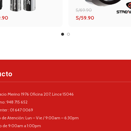
S/
69.90
El
9.90
S/
59.90
precio
El
original
precio
era:
actual
S/69.90.
es:
S/59.90.
acto
nacio Merino 1976 Oficina 207, Lince 15046
no: 948 715 652
enter : 01 647 0069
o de Atención: Lun – Vie / 9:00am – 6:30pm
o de 9:00am a 1:00pm