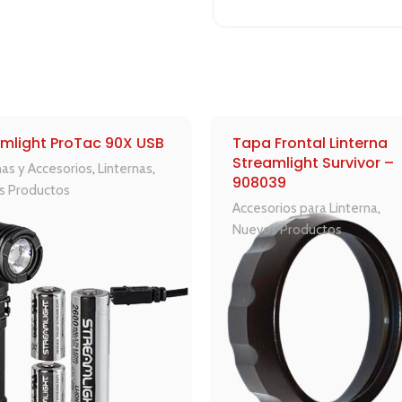
mlight ProTac 90X USB
Tapa Frontal Linterna
Streamlight Survivor –
nas y Accesorios
,
Linternas
,
908039
s Productos
Accesorios para Linterna
,
Nuevos Productos