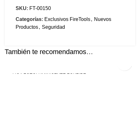
SKU:
FT-00150
Categorías:
Exclusivos FireTools
,
Nuevos
Productos
,
Seguridad
También te recomendamos…
S/
135.00
LIGA FOTOLUMINICENTE FOXFIRE
Cascos y Accesorios