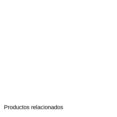
Productos relacionados
S/
69.90
El