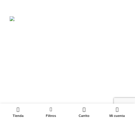
Sábado de 9:00am a 1:00pm
Correo: info@firetools.pe
Enlaces Útiles
Preguntas Frecuentes
Términos y Condiciones
Política de Privacidad
Condiciones de Entrega
0
Tienda
Filtros
Carrito
Mi cuenta
Cambios y Devoluciones
Libro de Reclamaciones