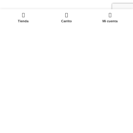
Enlaces Útiles
0
Tienda
Carrito
Mi cuenta
Preguntas Frecuentes
Términos y Condiciones
Política de Privacidad
Condiciones de Entrega
Cambios y Devoluciones
Libro de Reclamaciones
Desarrollado con amor por
Geniolibre