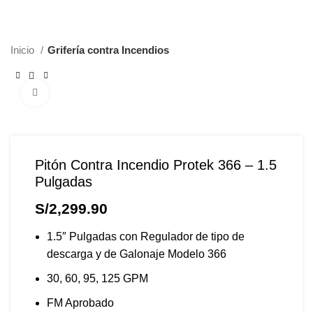
0
/
S/
0.00
Inicio
Grifería contra Incendios
Click to enlarge
Pitón Contra Incendio Protek 366 – 1.5
Pulgadas
S/
2,299.90
1.5″ Pulgadas con Regulador de tipo de
descarga y de Galonaje Modelo 366
30, 60, 95, 125 GPM
FM Aprobado