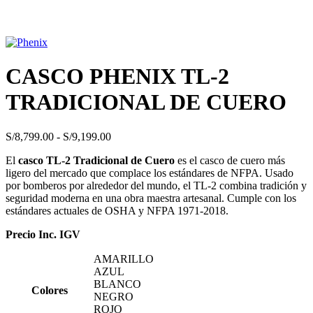
Click to enlarge
CASCO PHENIX TL-2
TRADICIONAL DE CUERO
Rango
S/
8,799.00
-
S/
9,199.00
de
El
casco TL-2 Tradicional de Cuero
es el casco de cuero más
precios:
ligero del mercado que complace los estándares de NFPA. Usado
desde
por bomberos por alrededor del mundo, el TL-2 combina tradición y
S/8,799.00
seguridad moderna en una obra maestra artesanal. Cumple con los
hasta
estándares actuales de OSHA y NFPA 1971-2018.
S/9,199.00
Precio Inc. IGV
AMARILLO
AZUL
BLANCO
Colores
NEGRO
ROJO