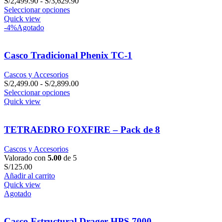
Rango
S/
2,499.90
-
S/
3,629.90
de
Seleccionar opciones
precios:
Quick view
desde
-4%
Agotado
S/2,499.90
hasta
S/3,629.90
Casco Tradicional Phenix TC-1
Cascos y Accesorios
Rango
S/
2,499.00
-
S/
2,899.00
de
Seleccionar opciones
precios:
Quick view
desde
S/2,499.00
hasta
TETRAEDRO FOXFIRE – Pack de 8
S/2,899.00
Cascos y Accesorios
Valorado con
5.00
de 5
S/
125.00
Añadir al carrito
Quick view
Agotado
Casco Estructural Drager HPS 7000