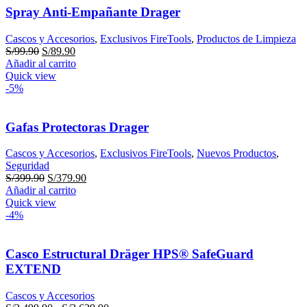
S/2,100.00
Spray Anti-Empañante Drager
Cascos y Accesorios
,
Exclusivos FireTools
,
Productos de Limpieza
El
El
S/
99.90
S/
89.90
precio
precio
Añadir al carrito
original
actual
Quick view
era:
es:
-5%
S/99.90.
S/89.90.
Gafas Protectoras Drager
Cascos y Accesorios
,
Exclusivos FireTools
,
Nuevos Productos
,
Seguridad
El
El
S/
399.90
S/
379.90
precio
precio
Añadir al carrito
original
actual
Quick view
era:
es:
-4%
S/399.90.
S/379.90.
Casco Estructural Dräger HPS® SafeGuard
EXTEND
Cascos y Accesorios