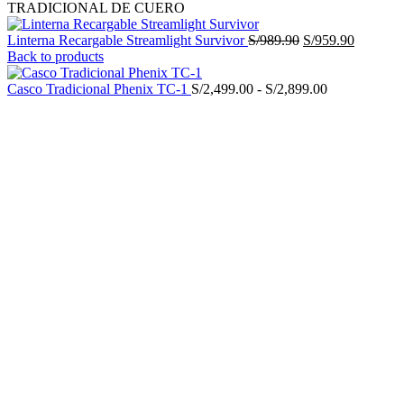
TRADICIONAL DE CUERO
El
El
Linterna Recargable Streamlight Survivor
S/
989.90
S/
959.90
precio
precio
Back to products
original
actual
era:
Rango
es:
Casco Tradicional Phenix TC-1
S/
2,499.00
-
S/
2,899.00
S/989.90.
de
S/959.90
-1%
Agotado
precios:
desde
S/2,499.00
hasta
S/2,899.00