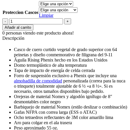
Proteccion Cascos
Limpiar
CASCO
PHENIX
Añadir al carrito
TL-
0
personas viendo este producto ahora!
2
Descripción
TRADICIONAL
DE
Casco de cuero curtido vegetal de grado superior con 64
CUERO
peinetas y diseño conmemorativo de filigrana del 9-11
cantidad
Águila Rising Phenix hecho en los Estados Unidos
Domo termoplástico de alta temperatura
Tapa de impacto de energía de celda cerrada
Forro de suspensión exclusivo a Phenix que incluye una
almohadilla de comodidad
personalizada (correa para la nuca
o trinquete) totalmente ajustable de 6 ½ «a 8 ½». Si es
necesario, otros tamaños disponibles bajo pedido.
Orejeras de material Nomex y algodón ignífugo de 8″
desmontables color negro
Barbiquejo de material Nomex (estilo deslizar o combinación)
Gafas NFPA con correa larga (ESS o ATAC)
Ocho tetraedros reflectantes de 3M color amarillo lima
Aro para colgar en el ala trasera
Peso aproximado 55 oz.